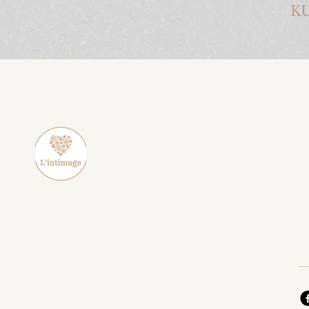
K
+
L'intimage Waxing & Beauty
+
i
A
1