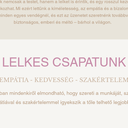
 nemcsak a testet, hanem a lelket is érintik, és egy rosszul kez
okozhat. Mi ezért lettünk a kíméletesség, az empátia és a bizal
minden egyes vendégnél, és ezt az üzenetet szeretnénk továbbvi
biztonságos, emberi és méltó – bárhol a világon.
LELKES CSAPATUNK
EMPÁTIA - KEDVESSÉG - SZAKÉRTELE
an mindenkiről elmondható, hogy szereti a munkáját, sz
iával és szakértelemmel igyekszik a tőle telhető legjob