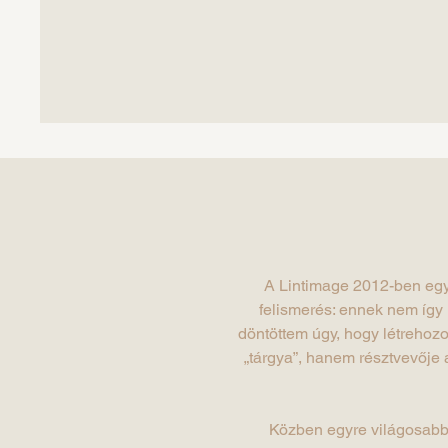
A Lintimage 2012-ben egy 
felismerés: ennek nem így
döntöttem úgy, hogy létrehoz
„tárgya”, hanem résztvevője 
Közben egyre világosabbá