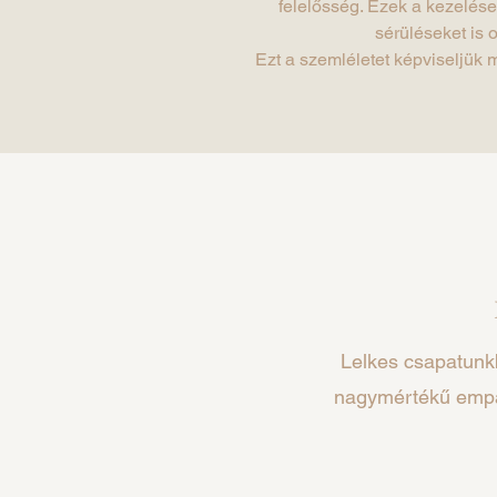
felelősség. Ezek a kezelések
sérüléseket is 
Ezt a szemléletet képviseljük 
Lelkes csapatunkb
nagymértékű empát