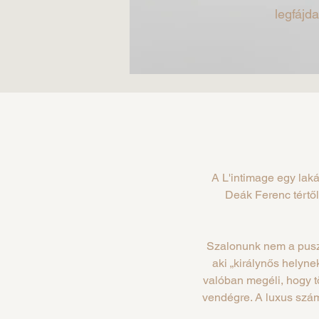
legfájd
A L'intimage egy lak
Deák Ferenc tértől
Szalonunk nem a puszt
aki „királynős helyne
valóban megéli, hogy t
vendégre. A luxus szám