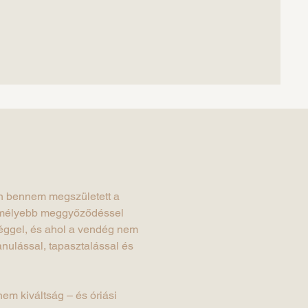
án bennem megszületett a
ál mélyebb meggyőződéssel
séggel, és ahol a vendég nem
anulással, tapasztalással és
em kiváltság – és óriási