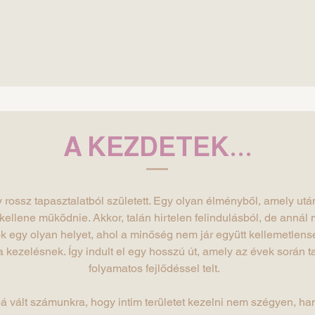
A KEZDETEK...
rossz tapasztalatból született. Egy olyan élményből, amely ut
 kellene működnie. Akkor, talán hirtelen felindulásból, de ann
ok egy olyan helyet, ahol a minőség nem jár együtt kellemetlen
a kezelésnek. Így indult el egy hosszú út, amely az évek során t
folyamatos fejlődéssel telt.
 vált számunkra, hogy intim területet kezelni nem szégyen, han