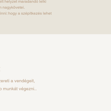
elt helyzet maradandó lelki
om nagykövetei.
nni: hogy a szépítkezés lehet
M
ereti a vendégeit,
b munkát végezni..