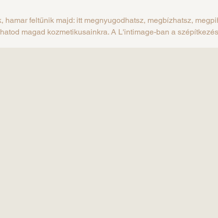
, hamar feltűnik majd: itt megnyugodhatsz, megbízhatsz, megp
zhatod magad kozmetikusainkra. A L'intimage-ban a szépítkezé