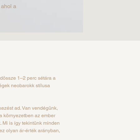
 ahol a
ndössze 1–2 perc sétára a
ségek neobarokk stílusa
rkezést ad. Van vendégünk,
n a környezetben az ember
Mi is így tekintünk minden
z olyan ár-érték arányban,