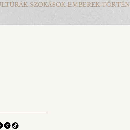
ULTÚRÁK-SZOKÁSOK-EMBEREK-TÖRTÉ
36 30 979 99 19
Áltatános Szerződési Feltétel
36 30 417 57 90
Adatkezelés Tájékoztató
nfo@lintimage.hu
Visszatérítési Szabályzat
Akadálymentesítési Nyilatkoz
ndrássy út 7.
. emelet 2. ajtó
1120 kapucsengő
1061- Budapest
Hungary