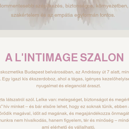
alommentesebb szépítkezés, biztonságos, környezetben,
szakértelem és az empátia egyformán fontos.
A L'INTIMAGE SZALON
áskozmetika Budapest belvárosában, az Andrássy út 7 alatt, mi
. Egy igazi kis ékszerdoboz, ahol a tágas, igényes kezelőhelyi
nyugalmat és eleganciát áraszt.
a látszatról szól. Lelke van: melegséget, biztonságot és megé
k” hív minket – és bár elsőre lehet, hogy ez soknak tűnik, ebbe
örődik magával, időt ad magának, és megajándékozza önmagát. 
unkra nem hivalkodás, hanem figyelem, tér és minőség – minde
ami elérhető és vállalható.