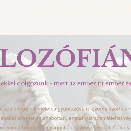
Home
Gyantázás
Lézer
Arckezelésein
ILOZÓFIÁ
lekkel dolgozunk - mert az ember itt ember és
e szalonban a kíméletes gyantázást, a lézeres szőrtelení
léseket személyre szabottan, empatikus szemlélettel vé
e véve a bőr érzékenységét és egyéni reakcióit. Célunk 