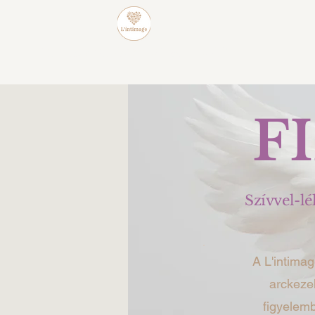
L'intimage WAXING & BEAUTY
F
Szívvel-lé
A L'intimag
arckeze
figyelemb