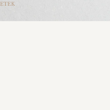
NETEK
ek
MEGKÖZELÍTÉS
2,3 metróval Deák Ferenc térről 5 perc
séta
at
1 metró, 105, 9 busz- Bajcsy ZSilinszky
úti megálló
Parkolás: Erzsébet tér, Káldy Gyula
utca, Király utca - Central Passage