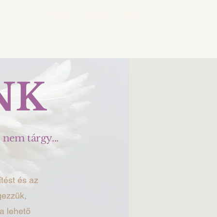
k
Rólunk
Árlista
Contact
Blog
NK
 nem tárgy...
tést és az
gezzük,
a lehető