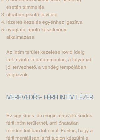
esetén trimmelés
ultrahangzselé felvitele
lézeres kezelés egyénhez igazítva
nyugtató, ápoló készítmény
alkalmazása
Az intim terület kezelése rövid ideig
tart, szinte fájdalommentes, a folyamat
jól tervezhető, a vendég tempójában
végezzük.
MEREVEDÉS- FÉRFI INTIM LÉZER
Ez egy kínos, de mégis alapvető kérdés
férfi intim területnél, ami óhatatlan
minden férfiban felmerül. Fontos, hogy a
férfi mentálisan is fel tudjon készülni a