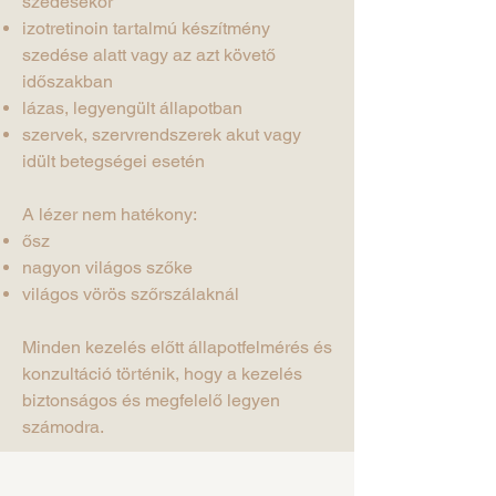
szedésekor
izotretinoin tartalmú készítmény
szedése alatt vagy az azt követő
időszakban
lázas, legyengült állapotban
szervek, szervrendszerek akut vagy
idült betegségei esetén
A lézer nem hatékony:
ősz
nagyon világos szőke
világos vörös szőrszálaknál
Minden kezelés előtt állapotfelmérés és
konzultáció történik, hogy a kezelés
biztonságos és megfelelő legyen
számodra.