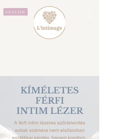
ENGLISH
L'intimage WAXING &
BEAUTY
KÍMÉLETES
FÉRFI
INTIM LÉZER
A férfi intim lézeres szőrtelenítés
sokak számára nem elsősorban
esztétikai kérdés, hanem komfort-,