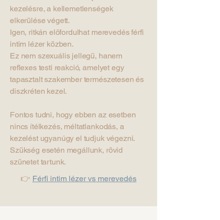
kezelésre, a kellemetlenségek
elkerülése végett.
Igen, ritkán előfordulhat merevedés férfi
intim lézer közben.
Ez nem szexuális jellegű, hanem
reflexes testi reakció, amelyet egy
tapasztalt szakember természetesen és
diszkréten kezel.
Fontos tudni, hogy ebben az esetben
nincs ítélkezés, méltatlankodás, a
kezelést ugyanúgy el tudjuk végezni.
Szükség esetén megállunk, rövid
szünetet tartunk.
👉
Férfi intim lézer vs merevedés