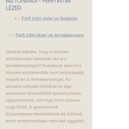
BIZTONSÁG - FÉRFI INTIM
LÉZER
👉
Férfi intim lézer vs fájdalom
👉
Férfi intim lézer vs. termékenység
Gyakori kérdés, hogy a lézeres
szőrtelenítés hatással van-e a
termékenységre? Kutatások szerint a
lézeres szőrtelenítés nem befolyásolja
negatívan a termékenységet. Az
aktuális hőhatás kihathat az épp
aktuálisan termelődött spermiumokra,
ugyanannyira, mint egy forró szauna
vagy fürdő. A spermiumok
folyamatosan termelődnek és ürülnek,
ezért emiatt tartósan nem kell aggódni.