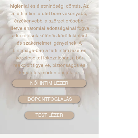
higiéniai és életminőségi döntés. Az
a férfi intim terület bőre vékonyabb,
érzékenyebb, a szőrzet erősebb,
illetve anatómiai adottságainál fogva
a kezelések különös körültekintést
és szakértelmet igényelnek. A
Lintimage-ban a férfi intim lézeres
kezeléseket fokozatosan, a bőr
reakcióit figyelve, biztonságos és
kíméletes módon építjük fel.
NŐI INTIM LÉZER
IDŐPONTFOGLALÁS
TEST LÉZER