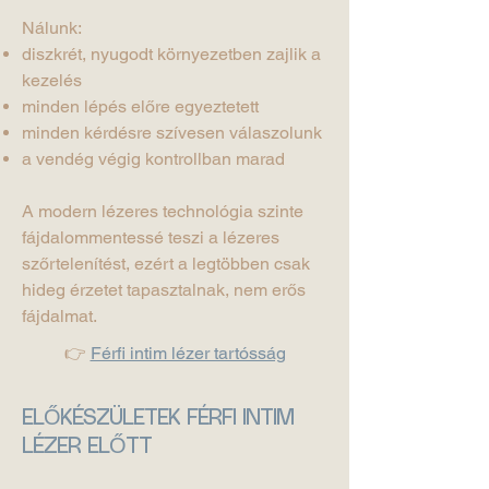
Nálunk:
diszkrét, nyugodt környezetben zajlik a
kezelés
minden lépés előre egyeztetett
minden kérdésre szívesen válaszolunk
a vendég végig kontrollban marad
A modern lézeres technológia szinte
fájdalommentessé teszi a lézeres
szőrtelenítést, ezért a legtöbben csak
hideg érzetet tapasztalnak, nem erős
fájdalmat.
👉
Férfi intim lézer tartósság
ELŐKÉSZÜLETEK FÉRFI INTIM
LÉZER ELŐTT