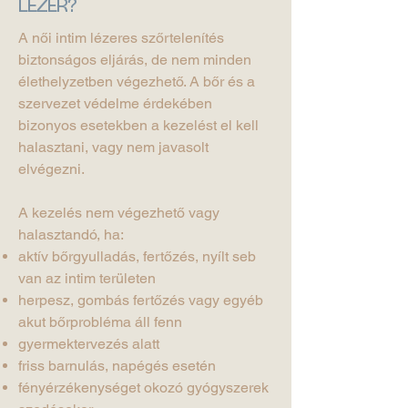
LÉZER?
A női intim lézeres szőrtelenítés
biztonságos eljárás, de nem minden
élethelyzetben végezhető. A bőr és a
szervezet védelme érdekében
bizonyos esetekben a kezelést el kell
halasztani, vagy nem javasolt
elvégezni.
A kezelés nem végezhető vagy
halasztandó, ha:
aktív bőrgyulladás, fertőzés, nyílt seb
van az intim területen
herpesz, gombás fertőzés vagy egyéb
akut bőrprobléma áll fenn
gyermektervezés alatt
friss barnulás, napégés esetén
fényérzékenységet okozó gyógyszerek