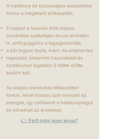
A hatékony és biztonságos kezeléshez
fontos a megfelelő előkészítés:
2 nappal a kezelés előtt alapos
borotválás szükséges ánusz területen
is, amit guggolva a legegyszerűbb
a bőr legyen tiszta, krém- és olajmentes
napozást, önbarnító használatát és
szoláriumot legalább 3 héttel előtte
kerülni kell
Az alapos borotválás kifejezetten
fontos, mivel hosszú szőr elvezeti az
energiát, így csökkenti a hatékonyságot
és növelheti az érzeteket.
👉
Férfi intim lézer kínos?