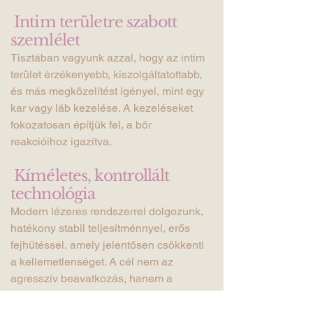
Intim területre szabott
szemlélet
Tisztában vagyunk azzal, hogy az intim
terület érzékenyebb, kiszolgáltatottabb,
és más megközelítést igényel, mint egy
kar vagy láb kezelése. A kezeléseket
fokozatosan építjük fel, a bőr
reakcióihoz igazítva.
Kíméletes, kontrollált
technológia
Modern lézeres rendszerrel dolgozunk,
hatékony stabil teljesítménnyel, erős
fejhűtéssel, amely jelentősen csökkenti
a kellemetlenséget. A cél nem az
agresszív beavatkozás, hanem a
biztonságos, hosszú távon fenntartható
simaság.