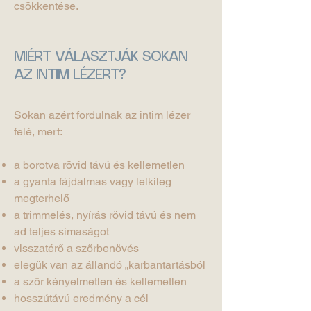
csökkentése.
MIÉRT VÁLASZTJÁK SOKAN
AZ INTIM LÉZERT?
Sokan azért fordulnak az intim lézer
felé, mert:
a borotva rövid távú és kellemetlen
a gyanta fájdalmas vagy lelkileg
megterhelő
a trimmelés, nyírás rövid távú és nem
ad teljes simaságot
visszatérő a szőrbenövés
elegük van az állandó „karbantartásból
a szőr kényelmetlen és kellemetlen
hosszútávú eredmény a cél