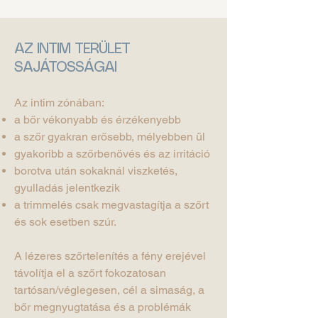
AZ INTIM TERÜLET
SAJÁTOSSÁGAI
Az intim zónában:
a bőr vékonyabb és érzékenyebb
a szőr gyakran erősebb, mélyebben ül
gyakoribb a szőrbenövés és az irritáció
borotva után sokaknál viszketés,
gyulladás jelentkezik
a trimmelés csak megvastagítja a szőrt
és sok esetben szúr.
A lézeres szőrtelenítés a fény erejével
távolítja el a szőrt fokozatosan
tartósan/véglegesen, cél a simaság, a
bőr megnyugtatása és a problémák