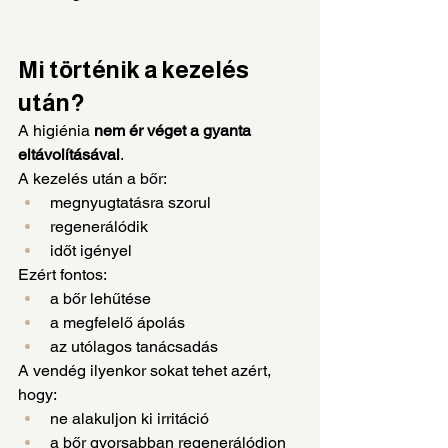
Mi történik a kezelés 
után?
A higiénia 
nem ér véget a gyanta 
eltávolításával
.
A kezelés után a bőr:
megnyugtatásra szorul
regenerálódik
időt igényel
Ezért fontos:
a bőr lehűtése
a megfelelő ápolás
az utólagos tanácsadás
A vendég ilyenkor sokat tehet azért, 
hogy:
ne alakuljon ki irritáció
a bőr gyorsabban regenerálódjon