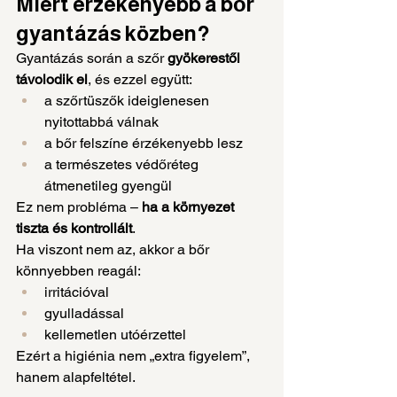
Miért érzékenyebb a bőr 
gyantázás közben?
Gyantázás során a szőr 
gyökerestől 
távolodik el
, és ezzel együtt:
a szőrtüszők ideiglenesen 
nyitottabbá válnak
a bőr felszíne érzékenyebb lesz
a természetes védőréteg 
átmenetileg gyengül
Ez nem probléma – 
ha a környezet 
tiszta és kontrollált
.
Ha viszont nem az, akkor a bőr 
könnyebben reagál:
irritációval
gyulladással
kellemetlen utóérzettel
Ezért a higiénia nem „extra figyelem”, 
hanem alapfeltétel.