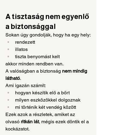
A tisztaság nem egyenlő 
a biztonsággal
Sokan úgy gondolják, hogy ha egy hely:
rendezett
illatos
tiszta benyomást kelt
akkor minden rendben van.
A valóságban a biztonság 
nem mindig 
látható
.
Ami igazán számít:
hogyan készítik elő a bőrt
milyen eszközökkel dolgoznak
mi történik két vendég között
Ezek azok a részletek, amiket az 
olvasó 
ritkán lát
, mégis ezek döntik el a 
kockázatot.