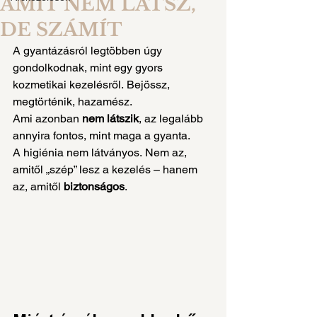
AMIT NEM LÁTSZ,
DE SZÁMÍT
A gyantázásról legtöbben úgy 
gondolkodnak, mint egy gyors 
kozmetikai kezelésről. Bejössz, 
megtörténik, hazamész.
Ami azonban 
nem látszik
, az legalább 
annyira fontos, mint maga a gyanta.
A higiénia nem látványos. Nem az, 
amitől „szép” lesz a kezelés – hanem 
az, amitől 
biztonságos
.