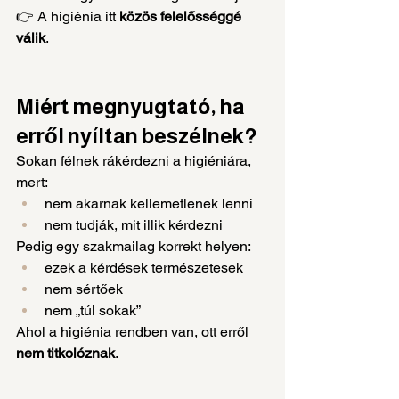
👉 A higiénia itt 
közös felelősséggé 
válik
.
Miért megnyugtató, ha 
erről nyíltan beszélnek?
Sokan félnek rákérdezni a higiéniára, 
mert:
nem akarnak kellemetlenek lenni
nem tudják, mit illik kérdezni
Pedig egy szakmailag korrekt helyen:
ezek a kérdések természetesek
nem sértőek
nem „túl sokak”
Ahol a higiénia rendben van, ott erről 
nem titkolóznak
.