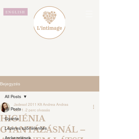
ENGLISH
L'intimage WAXING &
BEAUTY
Bejegyzés
All Posts
Jadesol 2011 Kft Andrea Andras
All Posts
febr. 1.
2 perc olvasás
HIGIÉNIA
Gyanta
GYANTÁZÁSNÁL –
Lézeres szőrtelenítés
Arckezelések