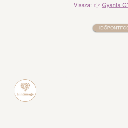
Vissza: 👉
Gyanta G
IDŐPONTFO
+
L'intimage Waxing & Beauty
+
i
A
1