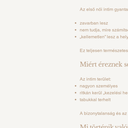
Az első női intim gyanta
zavarban lesz
nem tudja, mire számít
„kellemetlen” lesz a hel
Ez teljesen természetes
Miért éreznek so
Az intim terület:
nagyon személyes
ritkán kerül „kezelési h
tabukkal terhelt
A bizonytalanság és az 
Mi történik való