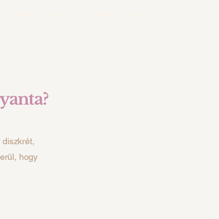
k
Rólunk
Árlista
Contact
Blog
gyanta?
 diszkrét,
erül, hogy