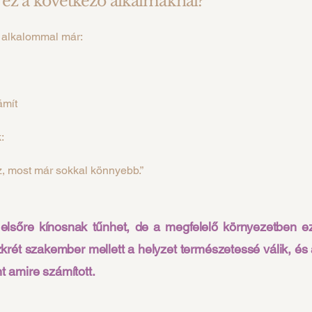
 ez a következő alkalmaknál?
 alkalommal már:
ámít
:
z, most már sokkal könnyebb.”
 elsőre kínosnak tűnhet, de a megfelelő környezetben e
zkrét szakember mellett a helyzet természetessé válik, és
 amire számított.