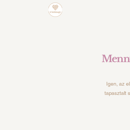
L'intimage WAXING & BEAUTY
Mennyi
Igen, az e
tapasztalt 