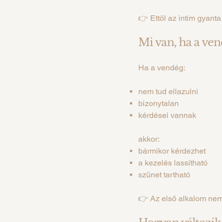
👉 Ettől az intim gyanta
Mi van, ha a ven
Ha a vendég:
nem tud ellazulni
bizonytalan
kérdései vannak
akkor:
bármikor kérdezhet
a kezelés lassítható
szünet tartható
👉 Az első alkalom nem 