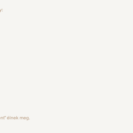
y:
ént” élnek meg.