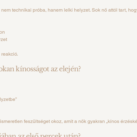
 nem technikai próba, hanem lelki helyzet. Sok nő attól tart, hog
son
yzet
 reakció.
kan kínosságot az elején?
elyzetbe”
ismeretlen feszültséget okoz, amit a nők gyakran „kínos érzésk
jában az első percek után?