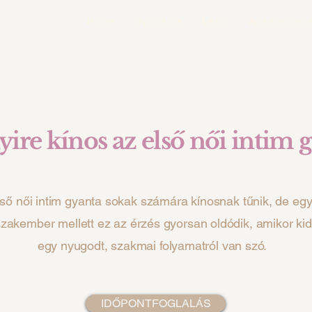
Home
Gyantázás
Lézer
Arckezelésein
re kínos az első női intim 
lső női intim gyanta sokak számára kínosnak tűnik, de egy
szakember mellett ez az érzés gyorsan oldódik, amikor kid
egy nyugodt, szakmai folyamatról van szó.
IDŐPONTFOGLALÁS