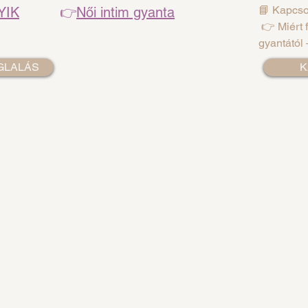
📘 Kapcso
YIK
👉
Női intim gyanta
👉 Miért f
gyantától 
GLALÁS
K
36 30 979 99 19
Áltatános Szerződési Feltétel
36 30 417 57 90
Adatkezelés Tájékoztató
nfo@lintimage.hu
Visszatérítési Szabályzat
Akadálymentesítési Nyilatkoz
ndrássy út 7.
. emelet 2. ajtó
1120 kapucsengő
1061- Budapest
Hungary