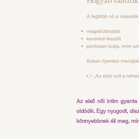
Hogyan változik
A legtöbb nő a második
magabiztosabb
kevésbé feszült
pontosan tudja, mire sz
Sokan ilyenkor mondják
👉 „Az első volt a nehé
Az első női intim gyanta
oldódik. Egy nyugodt, dis
könnyebbnek éli meg, mint