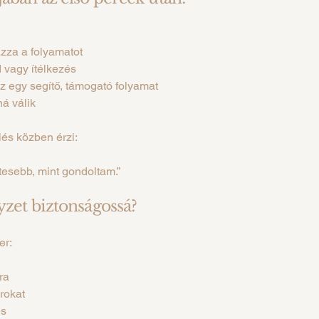
zza a folyamatot
 vagy ítélkezés
z egy segítő, támogató folyamat
ná válik
és közben érzi:
esebb, mint gondoltam.”
lyzet biztonságossá?
er:
ra
árokat
es