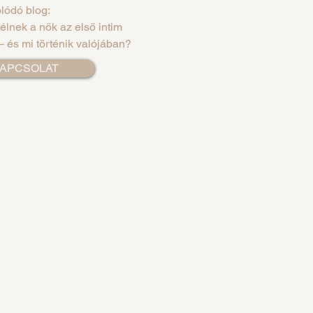
lódó blog:
élnek a nők az első intim
– és mi történik valójában?
APCSOLAT
ek
MEGKÖZELÍTÉS
2,3 metróval Deák Ferenc térről 5 perc
séta
at
1 metró, 105, 9 busz- Bajcsy ZSilinszky
úti megálló
Parkolás: Erzsébet tér, Káldy Gyula
utca, Király utca - Central Passage