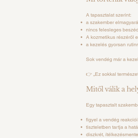
A tapasztalat szerint:
a szakember elmagyará
nincs felesleges beszéd
A kozmetikus részéről e
a kezelés gyorsan rutin
Sok vendég már a kezel
👉 „Ez sokkal természet
Mitől válik a he
Egy tapasztalt szakemb
figyel a vendég reakciói
tiszteletben tartja a hat
diszkrét, ítélkezésment