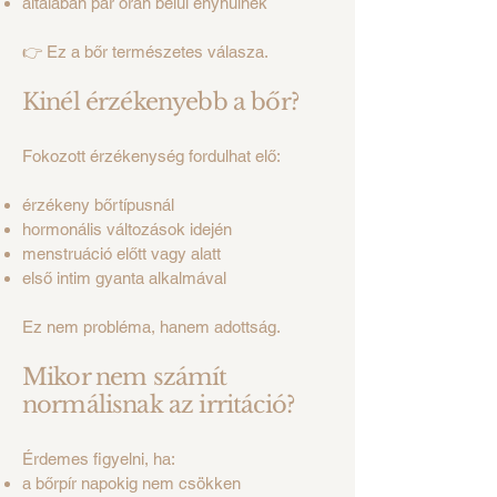
általában pár órán belül enyhülnek
👉 Ez a bőr természetes válasza.
Kinél érzékenyebb a bőr?
Fokozott érzékenység fordulhat elő:
érzékeny bőrtípusnál
hormonális változások idején
menstruáció előtt vagy alatt
első intim gyanta alkalmával
Ez nem probléma, hanem adottság.
Mikor nem számít
normálisnak az irritáció?
Érdemes figyelni, ha:
a bőrpír napokig nem csökken