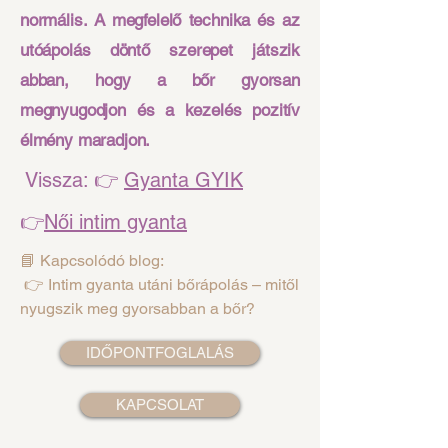
normális. A megfelelő technika és az
utóápolás döntő szerepet játszik
abban, hogy a bőr gyorsan
megnyugodjon és a kezelés pozitív
élmény maradjon.
Vissza: 👉
Gyanta GYIK
👉
Női intim gyanta
📘 Kapcsolódó blog:
👉 Intim gyanta utáni bőrápolás – mitől
nyugszik meg gyorsabban a bőr?
IDŐPONTFOGLALÁS
KAPCSOLAT