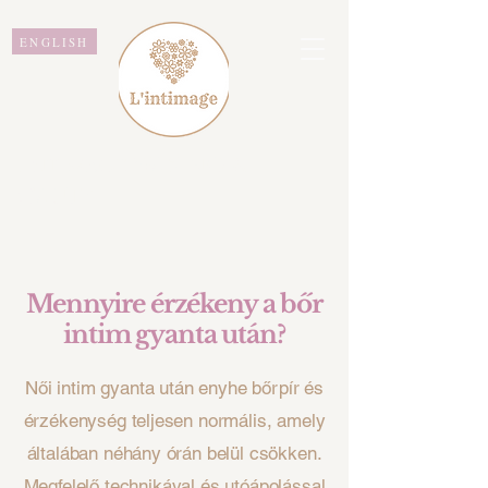
ENGLISH
L'intimage WAXING &
BEAUTY
Mennyire érzékeny a bőr
intim gyanta után?
Női intim gyanta után enyhe bőrpír és
érzékenység teljesen normális, amely
általában néhány órán belül csökken.
Megfelelő technikával és utóápolással