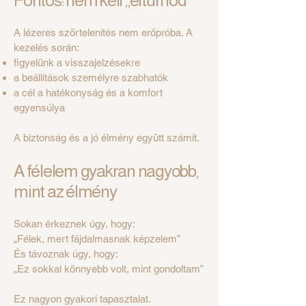
Fontos: nem kell „eltűrnöd”
A lézeres szőrtelenítés nem erőpróba. A
kezelés során:
figyelünk a visszajelzésekre
a beállítások személyre szabhatók
a cél a hatékonyság és a komfort
egyensúlya
A biztonság és a jó élmény együtt számít.
A félelem gyakran nagyobb,
mint az élmény
Sokan érkeznek úgy, hogy:
„Félek, mert fájdalmasnak képzelem”
És távoznak úgy, hogy:
„Ez sokkal könnyebb volt, mint gondoltam”
Ez nagyon gyakori tapasztalat.