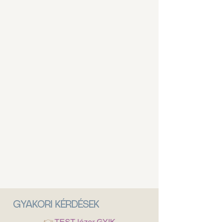
GYAKORI KÉRDÉSEK
👉
TEST lézer GYIK