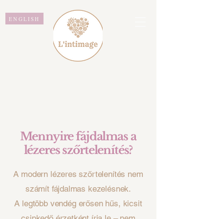
ENGLISH
L'intimage WAXING &
BEAUTY
Mennyire fájdalmas a
lézeres szőrtelenítés?
A modern lézeres szőrtelenítés nem
számít fájdalmas kezelésnek.
A legtöbb vendég erősen hűs, kicsit
csipkedő érzetként írja le – nem